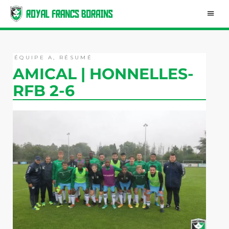
Aller
Men
au
contenu
princ
ÉQUIPE A
,
RÉSUMÉ
AMICAL | HONNELLES-
RFB 2-6