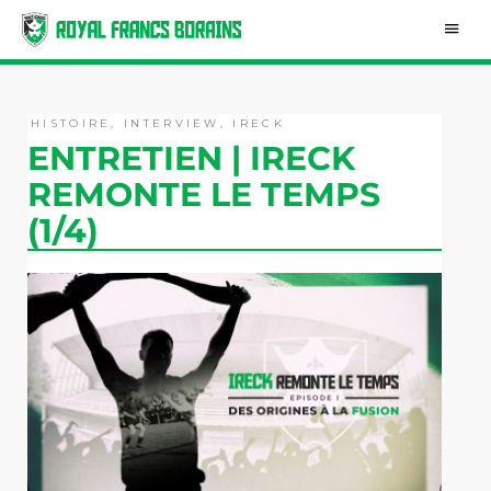
Aller
Men
au
contenu
princ
HISTOIRE
,
INTERVIEW
,
IRECK
ENTRETIEN | IRECK
REMONTE LE TEMPS
(1/4)