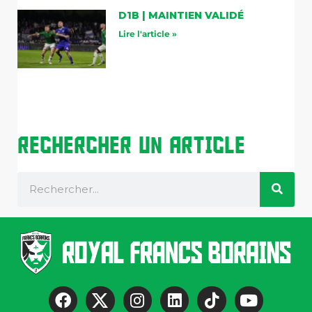
D1B | MAINTIEN VALIDÉ
Lire l'article »
Rechercher Un Article
Rechercher
F
I
L
T
Y
a
n
i
i
o